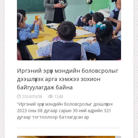
Иргэний эрүүл мэндийн боловсролыг
дээшлүүлэх арга хэмжээ зохион
байгуулагдаж байна
2024/05/08
1248
“Иргэний эрүүл мэндийн боловсролыг дээшлүүлэх
2023 оны 08 дугаар сарын 30-ний өдрийн 321
дугаар тогтоолоор батлагдсан ар