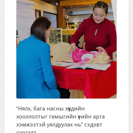
“Нялх, бага насны хүүхдийн
хооллолтыг гамшгийн үеийн арга
хэмжээтэй уялдуулах нь” сэдэвт
сургалт