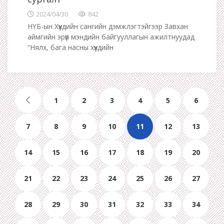
2024/04/30
842
НҮБ-ын Хүүхдийн сангийн дэмжлэгтэйгээр Завхан
аймгийн эрүүл мэндийн байгууллагын ажилтнуудад
“Нялх, бага насны хүүхдийн
1
2
3
4
5
6
7
8
9
10
11
12
13
14
15
16
17
18
19
20
21
22
23
24
25
26
27
28
29
30
31
32
33
34