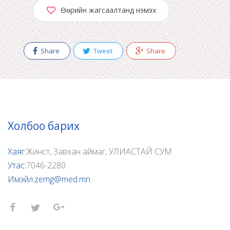
Өөрийн жагсаалтанд нэмэх
Share
Tweet
Share
Холбоо барих
Хаяг:
Жинст, Завхан аймаг, УЛИАСТАЙ СУМ
Утас:
7046-2280
Имэйл:
zemg@med.mn