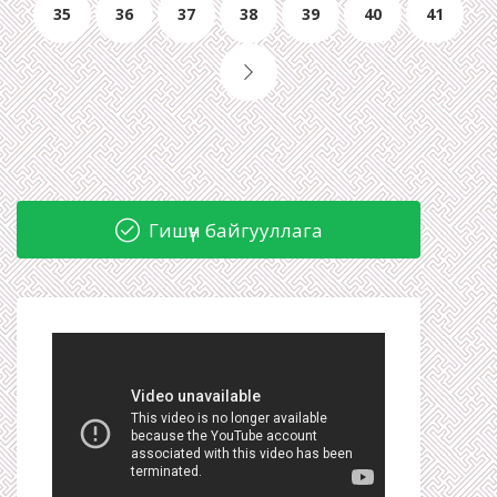
35
36
37
38
39
40
41
Гишүүн байгууллага