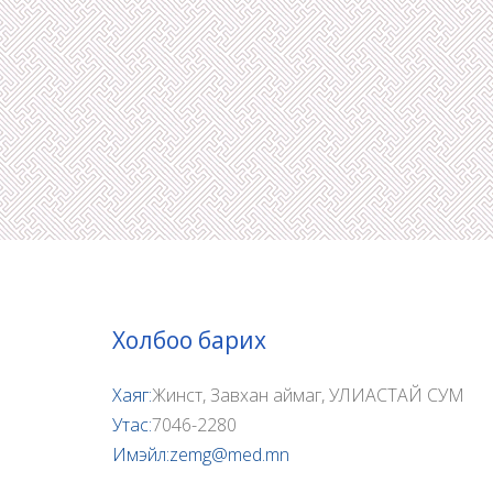
Холбоо барих
Хаяг:
Жинст, Завхан аймаг, УЛИАСТАЙ СУМ
Утас:
7046-2280
Имэйл:
zemg@med.mn