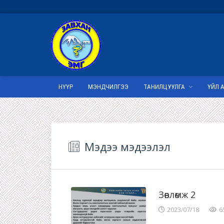
НҮҮР
МЭНДЧИЛГЭЭ
ТАНИЛЦУУЛГА
ҮЙЛ 
Мэдээ мэдээлэл
Зөвлөмж 2
2023/07/18
6