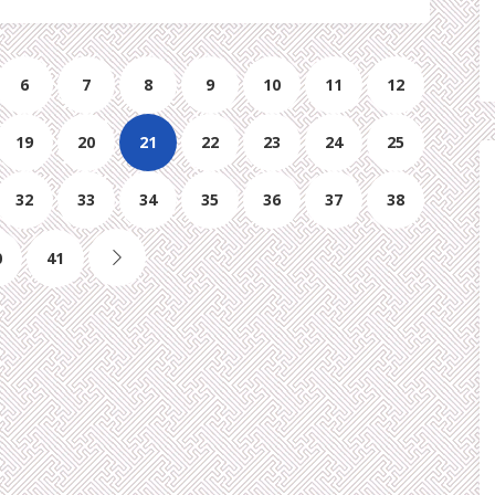
6
7
8
9
10
11
12
19
20
21
22
23
24
25
32
33
34
35
36
37
38
0
41