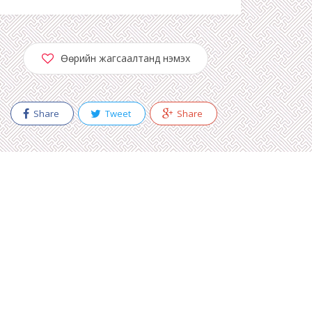
Өөрийн жагсаалтанд нэмэх
Share
Tweet
Share