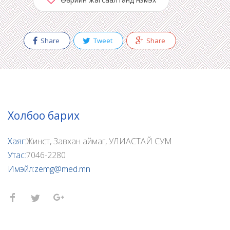
Share
Tweet
Share
Холбоо барих
Хаяг:
Жинст, Завхан аймаг, УЛИАСТАЙ СУМ
Утас:
7046-2280
Имэйл:
zemg@med.mn