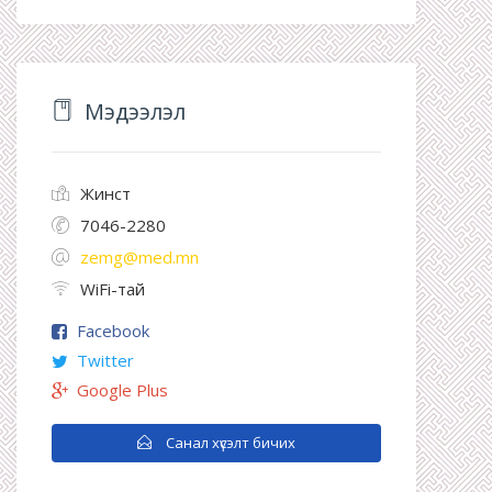
Мэдээлэл
Жинст
7046-2280
zemg@med.mn
WiFi-тай
Facebook
Twitter
Google Plus
Санал хүсэлт бичих