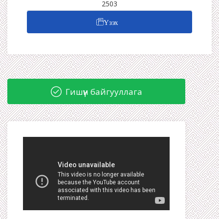
2503
Үзэх
Гишүүн байгууллага