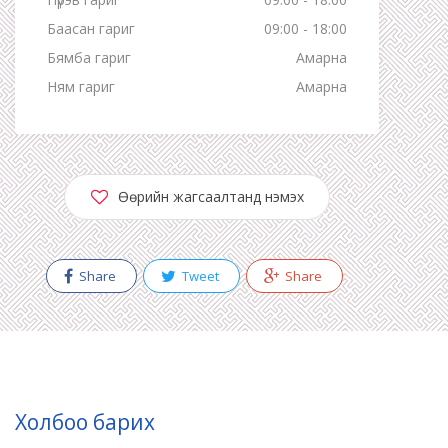
Баасан гариг
09:00 - 18:00
Бямба гариг
Амарна
Ням гариг
Амарна
Өөрийн жагсаалтанд нэмэх
Share
Tweet
Share
Холбоо барих