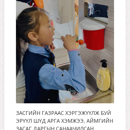
ЗАСГИЙН ГАЗРААС ХЭРГЭЖҮҮЛЖ БУЙ
ЭРҮҮЛ ШҮД АРГА ХЭМЖЭЭ, АЙМГИЙН
ЗАСАГ ДАРГЫН САНААЧИЛСАН