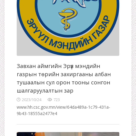
Завхан аймгийн Эрүүл мэндийн
газрын төрийн захиргааны албан
тушаалын сул орон тооны сонгон
шалгаруулалтын зар
2023/10/24
723
www.hh.csc.gov.mn/view/64da489a-1c79-431a-
9b43-18555a2477e4