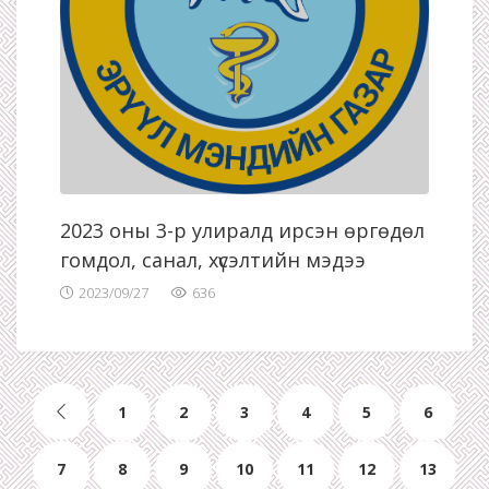
2023 оны 3-р улиралд ирсэн өргөдөл
гомдол, санал, хүсэлтийн мэдээ
2023/09/27
636
1
2
3
4
5
6
7
8
9
10
11
12
13