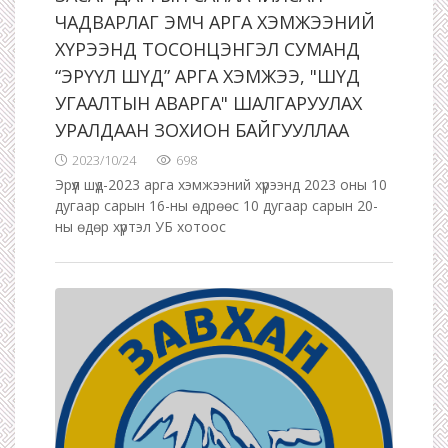
ЧАДВАРЛАГ ЭМЧ АРГА ХЭМЖЭЭНИЙ
ХҮРЭЭНД ТОСОНЦЭНГЭЛ СУМАНД
“ЭРҮҮЛ ШҮД” АРГА ХЭМЖЭЭ, "ШҮД
УГААЛТЫН АВАРГА" ШАЛГАРУУЛАХ
УРАЛДААН ЗОХИОН БАЙГУУЛЛАА
2023/10/24
698
Эрүүл шүд-2023 арга хэмжээний хүрээнд 2023 оны 10
дугаар сарын 16-ны өдрөөс 10 дугаар сарын 20-
ны өдөр хүртэл УБ хотоос