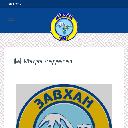
Нэвтрэх
Мэдээ мэдээлэл