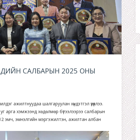
НДИЙН САЛБАРЫН 2025 ОНЫ
илдэг ажилтнуудаа шалгаруулан хүндэтгэл үзүүллээ.
 уг арга хэмжээнд хөдөлмөр бүтээлээрээ салбарын
12 эмч, эмнэлгийн мэргэжилтэн, ажилтан албан