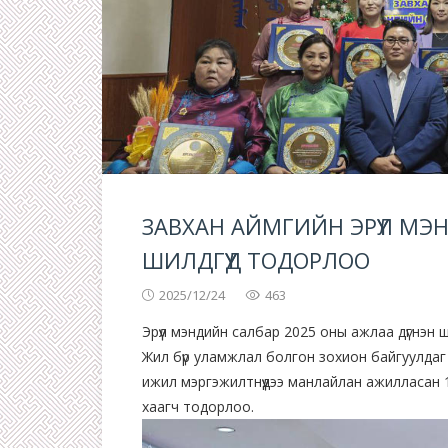
ЗАВХАН АЙМГИЙН ЭРҮҮЛ МЭ
ШИЛДГҮҮД ТОДОРЛОО
2025/12/24
463
Эрүүл мэндийн салбар 2025 оны ажлаа дүгнэн ш
Жил бүр уламжлал болгон зохион байгуулдаг
ижил мэргэжилтнүүдээ манлайлан ажилласан 
хаагч тодорлоо.