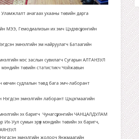
р Уламжлалт анагаах ухааны төвийн дарга
йн МЭЭ, Гемодиализын их эмч Цэдэвсүрэнгийн
эгдсэн эмнэлгийн эм найруулагч Батаагийн
мнэлгийн мэс заслын сувилагч Сугарын АЛТАНЗУЛ
үл мэндийн төвийн статистикч Чойжавын
 өвчин судлалын төвд бага эмч-лаборант
 Нэгдсэн эмнэлгийн лаборант Цэцэгмаагийн
эмнэлгийн эх баригч Чунагсүрэнгийн ЧАНЦАЛДУЛАМ
 Их-Уул сумын эрүүл мэндийн төвийн эх баригч,
 БАЯНЗУЛ
Нэгдсэн эмнэлгийн жолооч Янжмаагийн