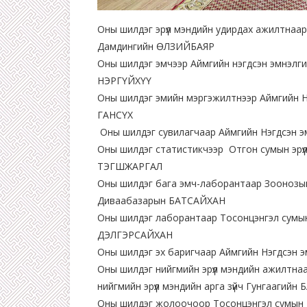
Оны шилдэг эрүүл мэндийн удирдах ажилтнаа
Дамдингийн ӨЛЗИЙБАЯР
Оны шилдэг эмчээр Аймгийн нэгдсэн эмнэлги
НЭРГҮЙХҮҮ
Оны шилдэг эмийн мэргэжилтнээр Аймгийн Н
ГАНСҮХ
Оны шилдэг сувилагчаар Аймгийн Нэгдсэн э
Оны шилдэг статистикчээр Отгон сумын эрү
ТЭГШЖАРГАЛ
Оны шилдэг бага эмч-лаборантаар Зоонозын
Диваабазарын БАТСАЙХАН
Оны шилдэг лаборантаар Тосонцэнгэл сумын
ДЭЛГЭРСАЙХАН
Оны шилдэг эх баригчаар Аймгийн Нэгдсэн 
Оны шилдэг нийгмийн эрүүл мэндийн ажилтнаар
нийгмийн эрүүл мэндийн арга зүйч Гунгаагийн
Оны шилдэг жолоочоор Тосонцэнгэл сумын 