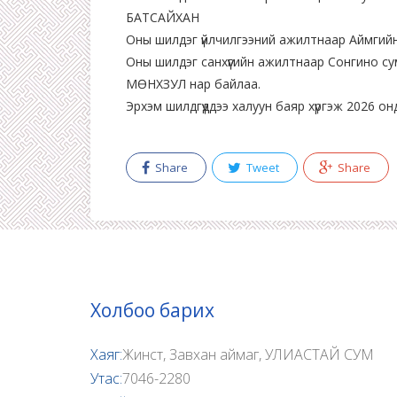
БАТСАЙХАН
Оны шилдэг үйлчилгээний ажилтнаар Аймгий
Оны шилдэг санхүүгийн ажилтнаар Сонгино су
МӨНХЗУЛ нар байлаа.
Эрхэм шилдгүүддээ халуун баяр хүргэж 2026 о
Share
Tweet
Share
Холбоо барих
Хаяг:
Жинст, Завхан аймаг, УЛИАСТАЙ СУМ
Утас:
7046-2280