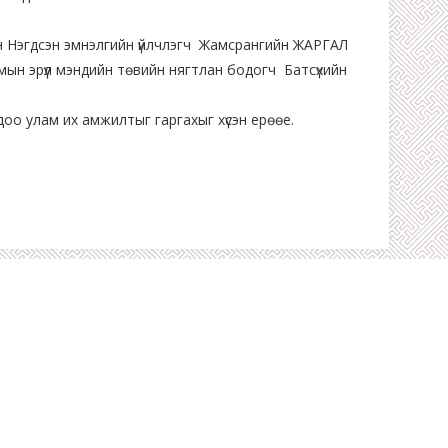
н Нэгдсэн эмнэлгийн үйлчлэгч Жамсрангийн ЖАРГАЛ
мын эрүүл мэндийн төвийн нягтлан бодогч Батсүхийн
ндоо улам их амжилтыг гаргахыг хүсэн ерөөе.