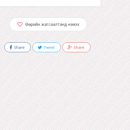
Өөрийн жагсаалтанд нэмэх
Share
Tweet
Share