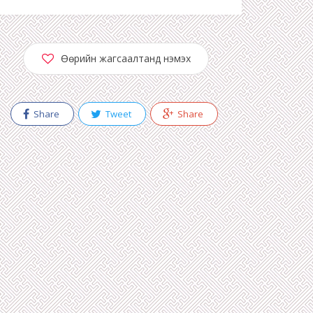
Өөрийн жагсаалтанд нэмэх
Share
Tweet
Share