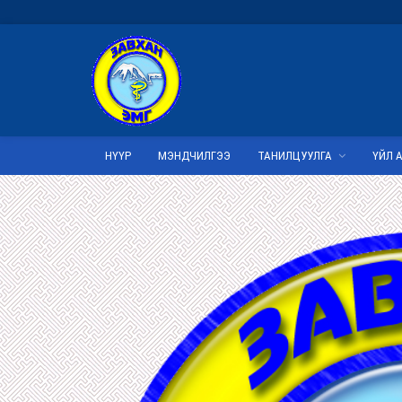
НҮҮР
МЭНДЧИЛГЭЭ
ТАНИЛЦУУЛГА
ҮЙЛ 