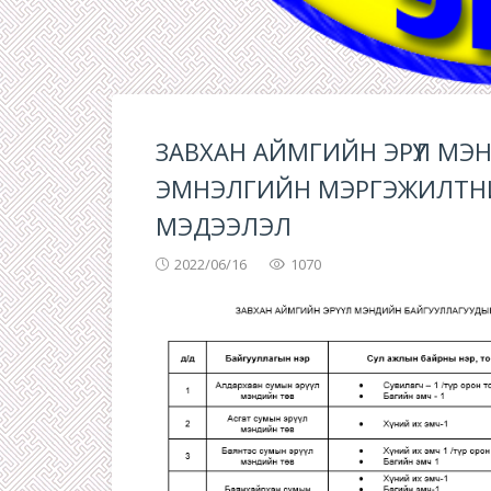
ЗАВХАН АЙМГИЙН ЭРҮҮЛ М
ЭМНЭЛГИЙН МЭРГЭЖИЛТН
МЭДЭЭЛЭЛ
2022/06/16
1070