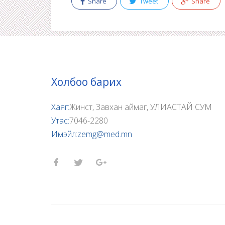
Share
Tweet
Share
Холбоо барих
Хаяг:
Жинст, Завхан аймаг, УЛИАСТАЙ СУМ
Утас:
7046-2280
Имэйл:
zemg@med.mn