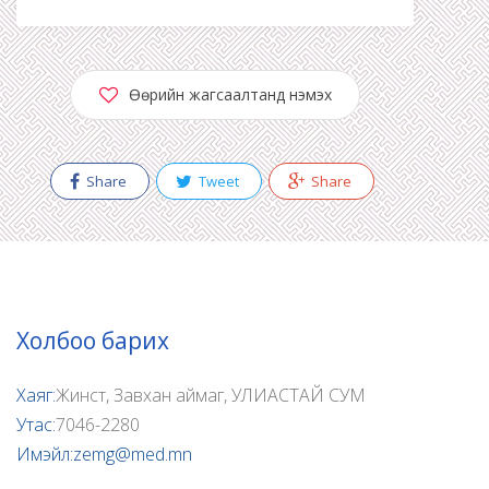
Өөрийн жагсаалтанд нэмэх
Share
Tweet
Share
Холбоо барих
Хаяг:
Жинст, Завхан аймаг, УЛИАСТАЙ СУМ
Утас:
7046-2280
Имэйл:
zemg@med.mn