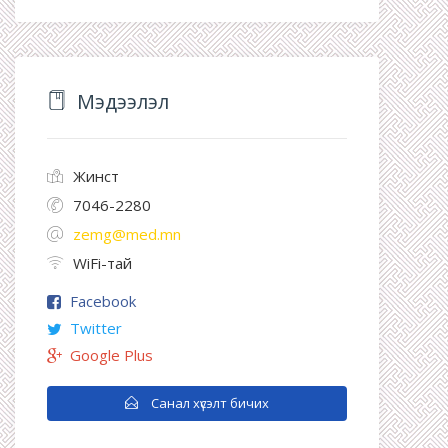
Мэдээлэл
Жинст
7046-2280
zemg@med.mn
WiFi-тай
Facebook
Twitter
Google Plus
Санал хүсэлт бичих