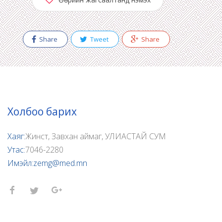
Share
Tweet
Share
Холбоо барих
Хаяг:
Жинст, Завхан аймаг, УЛИАСТАЙ СУМ
Утас:
7046-2280
Имэйл:
zemg@med.mn