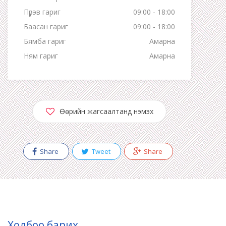
Пүрэв гариг
09:00 - 18:00
Баасан гариг
09:00 - 18:00
Бямба гариг
Амарна
Ням гариг
Амарна
Өөрийн жагсаалтанд нэмэх
Share
Tweet
Share
Холбоо барих