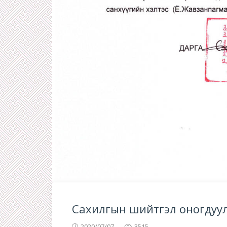
Сахилгын шийтгэл оногдуул
2020/07/07
3515