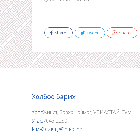
Share
Tweet
Share
Холбоо барих
Хаяг:
Жинст, Завхан аймаг, УЛИАСТАЙ СУМ
Утас:
7046-2280
Имэйл:
zemg@med.mn