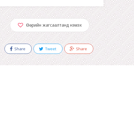
Өөрийн жагсаалтанд нэмэх
Share
Tweet
Share