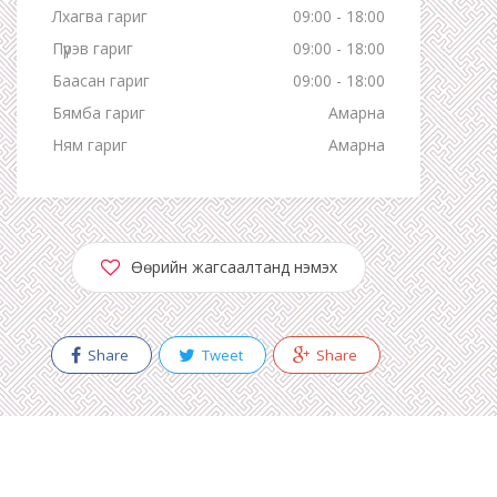
Лхагва гариг
09:00 - 18:00
Пүрэв гариг
09:00 - 18:00
Баасан гариг
09:00 - 18:00
Бямба гариг
Амарна
Ням гариг
Амарна
Өөрийн жагсаалтанд нэмэх
Share
Tweet
Share