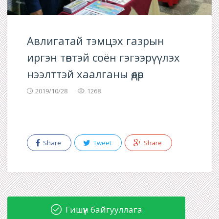
Aвлигатай тэмцэх газрын
иргэн төвтэй соён гэгээрүүлэх
нээлттэй хаалганы өдөр
2019/10/28
1268
Share
Tweet
Share
Гишүүн байгууллага