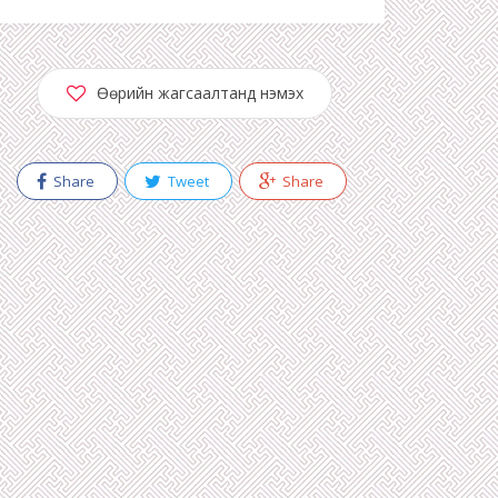
Өөрийн жагсаалтанд нэмэх
Share
Tweet
Share