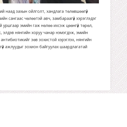
ий наад захын ойлголт, хандлага төлөвшөөгүй
йн сангаас чөлөөтэй авч, замбараагүй хэрэглэдэг
ий уршгаар эмийн гаж нөлөө ихсэж цөөнгүй төрөл,
, элдэв нянгийн хоруу чанар нэмэгдэж, эмийн
 антибиотикийг зөв зохистой хэрэглэх, нянгийн
эдгүй ажлуудыг зохион байгуулах шаардлагатай