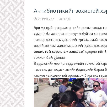
Антибиотикийг зохистой хэрэ
2019/06/27
1780
Эрүүл мэндийн газраас антибиотикын зохистой
суманд үйл ажиллагаа явуулж буй эм хангам
талаар үнэн зөв мэдээллийг хүргэж, эмийн зохи
өөрийгөө хамгаалах мэдлэгийг дээшлүүлэх зо
зохистой хэрэглэж хэвшье”
өдөрлөгийг Б
зохион байгууллаа.
Өдөрлөгийн үеэр иргэдэд эмийн зохистой хэр
тарааж, дотоодын эмийн үйлдвэрийн бараа бү
хэмжээнд идэвхитэй оролцсон 5 иргэнд гарын