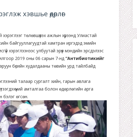
глэж хэвшье өдөрлөг
 хэрэглээг төлөвшүүлэх ажлын хүрээнд Улиастай
жийн байгууллагуудтай хамтран иргэдэд эмийн
сгүй хэрэглээнээс улбуутай эрүүл мэндийн эрсдэлээс
рилгоор 2019 оны 06 сарын 7-нд
“Антибиотикийг
аруун бүсийн худалдааны төвийн урд тайлбайд
эглээний талаар сургалт хийн, гарын авлага
тээгдэхүүний амталгаа болон өдөрлөгийн арга
 бэлэг өгсөн.