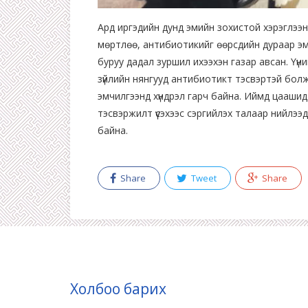
Ард иргэдийн дунд эмийн зохистой хэрэглээн
мөртлөө, антибиотикийг өөрсдийн дураар эми
буруу дадал зуршил ихээхэн газар авсан. Үүн
зүйлийн нянгууд антибиотикт тэсвэртэй болж
эмчилгээнд хүндрэл гарч байна. Иймд цаашид
тэсвэржилт үүсэхээс сэргийлэх талаар нийлэ
байна.
Share
Tweet
Share
Холбоо барих