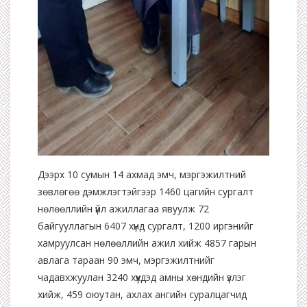
Дээрх 10 сумын 14 ахмад эмч,
мэргэжилтний
зөвлөгөө дэмжлэгтэйгээр 1460 цагийн сургалт
нөлөөллийн үйл ажиллагаа явуулж 72
байгууллагын 6407 хүнд сургалт, 1200 иргэнийг
хамруулсан нөлөөллийн ажил хийж 4857 гарын
авлага
тараан 90 эмч, мэргэжилтнийг
чадавхжуулан
3240 хүүхдэд амны хөндийн үзлэг
хийж, 459 оюутан, ахлах ангийн суралцагчид