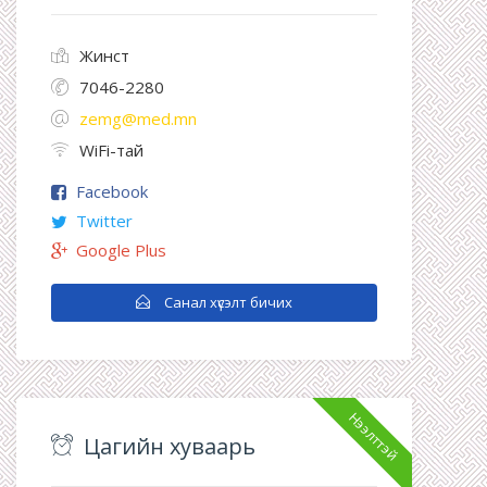
Жинст
7046-2280
zemg@med.mn
WiFi-тай
Facebook
Twitter
Google Plus
Санал хүсэлт бичих
Нээлттэй
Цагийн хуваарь