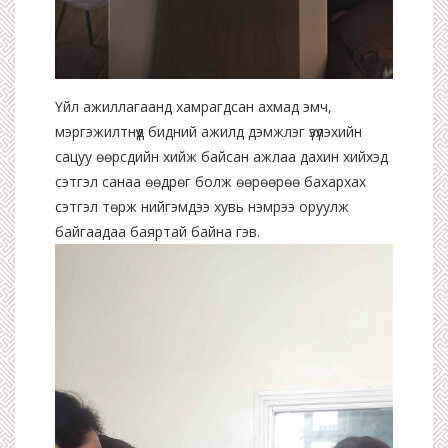
Үйл ажиллагаанд хамрагдсан ахмад эмч,
мэргэжилтнүүд бидний ажилд дэмжлэг үзүүлэхийн
сацуу өөрсдийн хийж байсан ажлаа дахин хийхэд
сэтгэл санаа өөдрөг болж өөрөөрөө бахархах
сэтгэл төрж нийгэмдээ хувь нэмрээ оруулж
байгаадаа баяртай байна гэв.