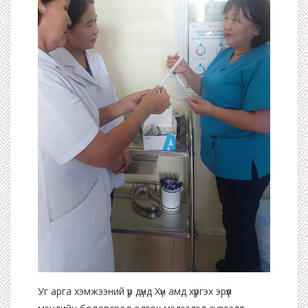
Уг арга хэмжээний үр дүнд Хүн амд хүргэх эрүүл