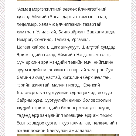
“Ахмад мэргэжилтний зөвлөх үйлчилгээ”-ний
хүрээнд Аймгийн Засаг даргын тамгын газар,
Хөдөлмөр, халамж үйлчилгээний газартай
хамтран Улиастай, Баянхайрхан, Завханмандал,
Нөмрөг, Сонгино, Тэлмэн, Ургамал,
Цагаанхайрхан, Цагаанчулуут, Шилүүстэй сумдад
Эрүүл мэндийн газар, Аймгийн Нэгдсэн эмнэлэг,
Сум өрхийн эрүүл мэндийн төвийн эмч, нийгмийн
эрүүл мэндийн мэргэжилтэн нартай хамтран Сум
багийн ахмад настай, хөгжлийн бэрхшээлтэй,
гэрийн ажилтай, малчин иргэд, Ерөнхий
боловсролын сургуулийн суралцагчид, дотуур
байрны хүүхэд, Сургуулийн өмнөх боловсролын
хүүхдүүдийн эрүүл мэндийн боловсролыг дээшлүүлэх,
тэдэнд эрүүл зан үйлийг төлөвшүүлэн эрүүл аж төрөх
ёсыг хэвшүүлэх сургалт сурталчилгаа, нөлөөллийн
ажлыг зохион байгуулан ажиллалаа.