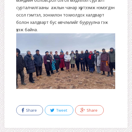
мэндийн боловсрол олгох мэдээлэл сургалт
сурталчилгааны ажлын чанар хүртээмж нэмэгдэн
осол гэмтэл, зонхилон тохиолдох халдварт
болон халдварт бус өвчлөлийг бууруулна гэж
үзэж байна.
Share
Tweet
Share