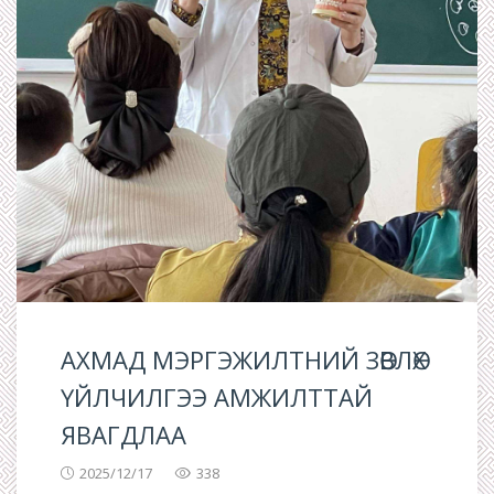
АХМАД МЭРГЭЖИЛТНИЙ ЗӨВЛӨХ
ҮЙЛЧИЛГЭЭ АМЖИЛТТАЙ
ЯВАГДЛАА
2025/12/17
338