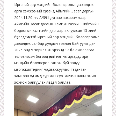
Иргэний эрүүл мэндийн боловсролыг дээшлүүлэх
арга хэмжээний хүрээнд Аймгийн Засаг даргын
2024.11.20-ны А/391 дугаар захирамжаар
Аймгийн Засаг даргын Тамгын газрын Нийгмийн
бодлогын хэлтсийн даргаар ахлуулсан 15 хүний
бүрэлдэхүүнтэй Иргэний эрүүл мэндийн боловсролыг
дээшлүүлэх салбар дундын зөвлөл байгуулагдан
2025 онд 5 зорилтын хүрээнд 12 үйл ажиллагаа
төлөвлөсөн бөгөөд үүний нэг нь иргэдэд эрүүл
мэндийн боловсрол олгож буй залуу
мэргэжилтнүүдийг чадвахжуулах, тэдэнтэй
хамтран хүн амд сургалт сурталчилгааны ажил
зохион байгуулах явдал байлаа.